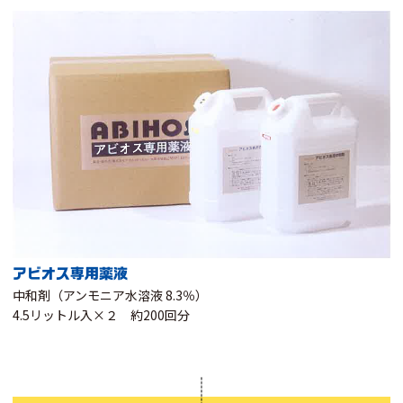
アビオス専用薬液
中和剤（アンモニア水溶液 8.3％）
4.5リットル入×２ 約200回分