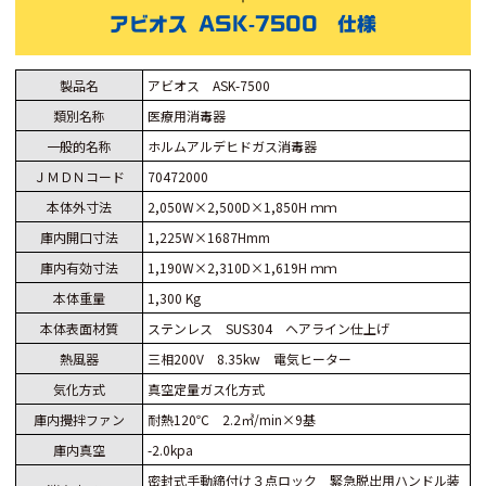
アビオス ASK-7500 仕様
製品名
アビオス ASK-7500
類別名称
医療用消毒器
一般的名称
ホルムアルデヒドガス消毒器
ＪＭＤＮコード
70472000
本体外寸法
2,050W×2,500D×1,850H ｍｍ
庫内開口寸法
1,225W×1687Hmm
庫内有効寸法
1,190W×2,310D×1,619H ｍｍ
本体重量
1,300 Kg
本体表面材質
ステンレス SUS304 ヘアライン仕上げ
熱風器
三相200V 8.35kw 電気ヒーター
気化方式
真空定量ガス化方式
庫内攪拌ファン
耐熱120℃ 2.2㎥/min×9基
庫内真空
-2.0kpa
密封式手動締付け３点ロック 緊急脱出用ハンドル装