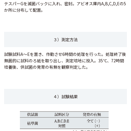
テスパーGを滅菌バックに入れ、密封。アビオス庫内A,B,C,D,Eの5
か所に分布して配置。
３）測定方法
試験試料A～Eを置き、作動させ6時間の処理を行った。処理終了後
無菌的に試料のろ紙を取り出し、測定培地に投入。35℃、72時間
培養後、供試菌の発育の有無を観察判定した。
４）試験結果