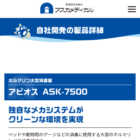
Skip
to
content
自社開発の製品詳細
ホルマリン大型消毒器
アビオス ASK-7500
独自なメカシステムが
クリーンな環境を実現
ベッドや動物用のゲージなどの消毒に使用する大型のホルマリ