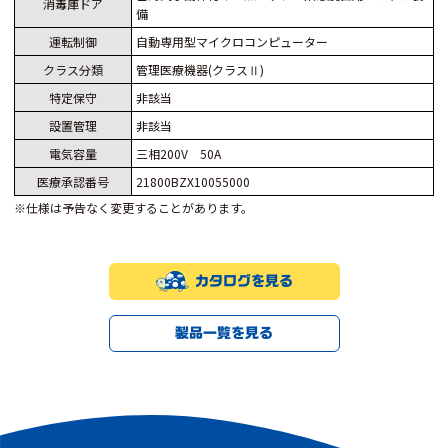
消毒庫ドア
備
運転制御
自動専用型マイクロコンピューター
クラス分類
管理医療機器(クラスⅡ)
特定保守
非該当
設置管理
非該当
電気容量
三相200V 50A
医療承認番号
21800BZX10055000
※仕様は予告なく変更することがあります。
カタログを見る
製品一覧を見る