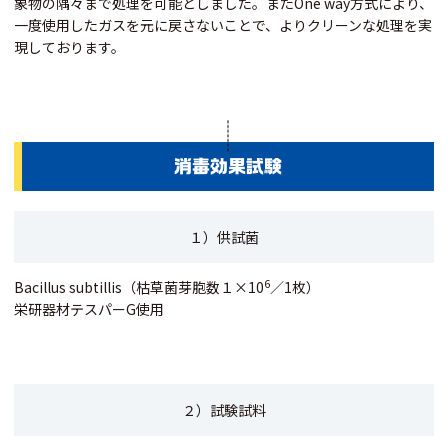
象物の隅々まで処理を可能としました。またOne way方式により、
一度使用したガスを元に戻さないことで、よりクリーンな処理を実
現しております。
消毒効果試験
１）供試菌
6
Bacillus subtillis（枯草菌芽胞数１×10
／1枚）
栄研器材テスパーG使用
２）試験試料