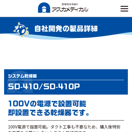
Skip
to
content
自社開発の製品詳細
システム乾燥器
SD-410/SD-410P
100Vの電源で設置可能
即設置できる乾燥器です。
100V電源で設置可能。ダクト工事も不要なため、購入後特別