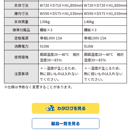
本体寸法
W720×D710×H1,800mm
W720×D720×H1,800mm
庫内寸法
W590×D575×H1,030mm
W590×D575×H1,030mm
本体質量
130kg
140kg
標準付属品
棚板×3
棚板×3
定格電源
単相100V 15A
単相100V 15A
消費電力
910W
910W
周囲温度20～40℃ 相対
周囲温度20～40℃ 相対
使用環境
湿度30～85％
湿度30～85％
＋－温度が生じるため、
＋－温度が生じるため、
注意事項
熱に弱いものは入れない
熱に弱いものは入れない
でください。
でください。
※仕様は予告なく変更することがあります。
カタログを見る
製品一覧を見る