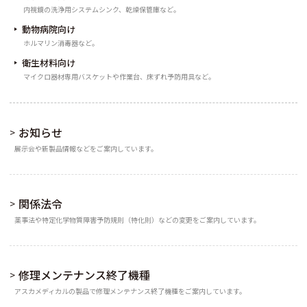
内視鏡の洗浄用システムシンク、乾燥保管庫など。
動物病院向け
ホルマリン消毒器など。
衛生材料向け
マイクロ器材専用バスケットや作業台、床ずれ予防用具など。
お知らせ
展示会や新製品情報などをご案内しています。
関係法令
薬事法や特定化学物質障害予防規則（特化則）などの変更をご案内しています。
修理メンテナンス終了機種
アスカメディカルの製品で修理メンテナンス終了機種をご案内しています。