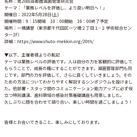
名称：第20回首都圏滅菌管理研究会
テーマ：「業務レベルを評価し、より良い明日へ！」
開催日：2022年5月28日(土)
開催時間：9：15開場 10：00開始 16：00終了予定
場所：一橋講堂（東京都千代田区一ツ橋２丁目１−２ 学術総合セン
ター2F）
詳細：
https://www.shuto-mekkin.org/20th/
▼以下、主催者様よりの転記
テーマは業務レベルの評価です。人は自分の力を客観的に評価して
もらうことで、成長の糧にすることができます。滅菌管理部門も同
じです。部門の力を評価して、さらに良くしていきましょう。その
ための方法についてわかりやすく解説するシンポジウムを設けまし
た。他部署・スタッフ間のコミュニケーション能力アップに必ず役
立つ特別講演、歯科領域の感染対策基礎講座も用意しました。
久しぶりに顔を合わせて語り合い、楽しい時間を過ごしましょう！
皆様とお会いできること、楽しみにしております。