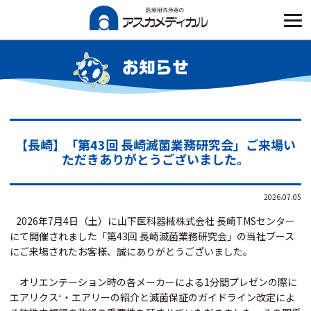
Skip
to
content
お知らせ
【長崎】「第43回 長崎滅菌業務研究会」ご来場い
ただきありがとうございました。
2026.07.05
2026年7
月4
日（土）
に
山下医科器械株式会社 長崎TMSセンター
にて開催されました「
第
4
3
回
長崎滅菌業務研究会
」の当社ブース
にご来場されたお客様、誠にありがとうございました。
オリエンテーション時の各メーカーによる1分間プレゼンの際に
エアリクス⁺・エアリーの紹介と滅菌保証のガイドライン改定によ