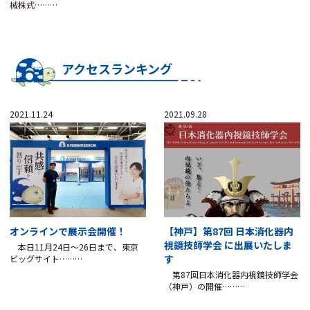
械株式………
アクセスランキング
2021.11.24
2021.09.28
オンラインで展示会開催！
【神戸】第87回 日本消化器内
視鏡技師学会 に出展いたしま
本日11月24日～26日まで、東京
す
ビッグサイト………
第87回日本消化器内視鏡技師学会
（神戸）の開催………