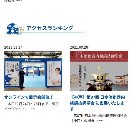
械株式………
アクセスランキング
2021.11.24
2021.09.28
オンラインで展示会開催！
【神戸】第87回 日本消化器内
視鏡技師学会 に出展いたしま
本日11月24日～26日まで、東京
す
ビッグサイト………
第87回日本消化器内視鏡技師学会
（神戸）の開催………