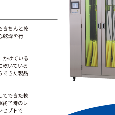
もきちんと乾
心乾燥を行
にかけている
に乾いている
らできた製品
してできた軟
浄終了時のレ
ンセプトで