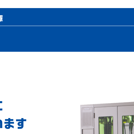
庫
に
います